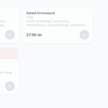
Salată Grecească
400
g
0gr),
Salată verde(20gr), roșii(240gr),
gr),
telemea(40gr), castraveți(50gr), ardei(20gr),
să(75gr)
ceapă(15gr), măsline(15gr), lămâie, dressing
ulei de măsline și oregano
+
+
27.00
lei
ată verde,
+