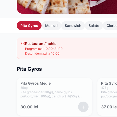
Pita Gyros
Meniuri
Sandwich
Salate
Ciorb
Restaurant închis
Program azi:
10:00–21:00
Deschidem azi la 10:00
Pita Gyros
Pita Gyros Medie
Pita Gyr
350
g
475
g
Pită grecească(100gr), carne gyros
Pită grece
pui/porc/mixt(100gr), cartofi prăjiți(50gr),
pui/porc/mi
roșii(35gr), ceapă(15gr), sos tzatziki(50gr)
roșii(35gr)
+
30.00
lei
37.00
le