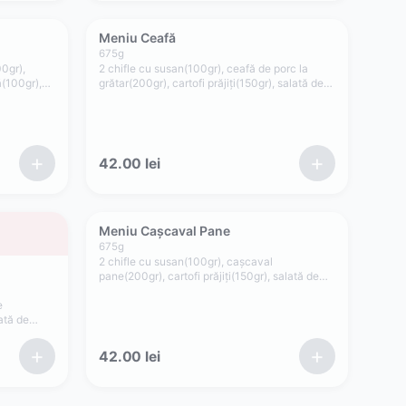
Meniu Ceafă
675
g
00gr),
2 chifle cu susan(100gr), ceafă de porc la
ă(100gr),
grătar(200gr), cartofi prăjiți(150gr), salată de
75gr)
varză(100gr), roșii(35gr), ceapă(15gr), sos
maioneză de casă cu usturoi(40gr), sos
cocktail(40gr)
+
+
42.00
lei
Meniu Cașcaval Pane
675
g
2 chifle cu susan(100gr), cașcaval
pane(200gr), cartofi prăjiți(150gr), salată de
varză(100gr), roșii(35gr), ceapă(15gr), sos
e
cocktail(40gr), sos maioneză de casă cu
lată de
usturoi(40gr)
r), sos
 sos
+
+
42.00
lei