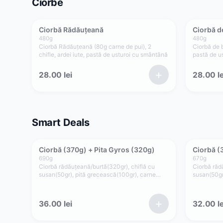
Ciorbe
Ciorbă Rădăuțeană
Ciorbă d
480
g
480
g
Ciorbă Rădăuțeană (80g carne de pui), 2
Ciorbă de b
chifle, ardei iute, pastă de usturoi cu smântână
pastă de u
+
28.00
lei
28.00
le
Smart Deals
Ciorbă (370g) + Pita Gyros (320g)
Ciorbă (
690
g
670
g
Ciorbă rădăuțeană/burtă(320gr), chiflă cu
Ciorbă răd
susan(50gr), pită grecească(100gr), carne
susan(50gr)
gyros pui/porc/mixt (80gr), cartofi prăjiți(50gr),
(50gr), cart
roșii(35gr), ceapă(15gr), tzatziki(50gr)
ceapă(15gr
ketchup (2
+
36.00
lei
32.00
le