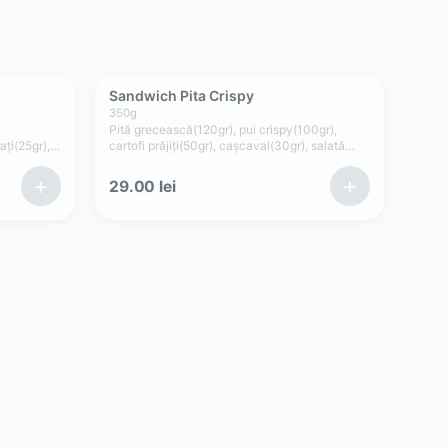
Sandwich Pita Crispy
350
g
Pită grecească(120gr), pui crispy(100gr),
ați(25gr),
cartofi prăjiți(50gr), cașcaval(30gr), salată
nt(50gr)
verde, sos maioneză de casă cu usturoi(50gr)
+
+
29.00
lei