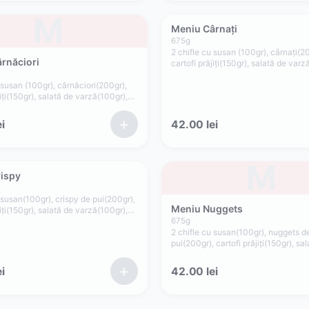
M
Meniu Cârnați
675
g
2 chifle cu susan (100gr), cârnați(2
rnăciori
cartofi prăjiți(150gr), salată de varz
roșii(35gr), ceapă(15gr), sos picant(
 susan (100gr), cârnăciori(200gr),
jiți(150gr), salată de varză(100gr),
, ceapă(15gr), sos picant(75gr)
+
i
42.00
lei
M
ispy
 susan(100gr), crispy de pui(200gr),
Meniu Nuggets
jiți(150gr), salată de varză(100gr),
), ceapă(15gr), sos maioneză de casă
675
g
40gr), sos cocktail(40gr)
2 chifle cu susan(100gr), nuggets d
pui(200gr), cartofi prăjiți(150gr), sa
varză(100gr), roșii(35gr), ceapă(15g
maioneză de casă cu usturoi(40gr),
+
i
42.00
lei
cocktail(40gr)