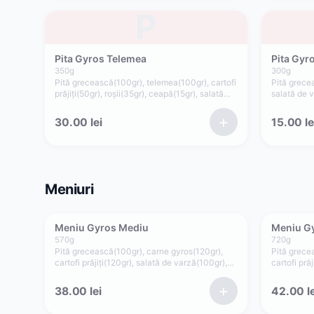
P
Pita Gyros Telemea
Pita Gyr
350
g
300
g
Pită grecească(100gr), telemea(100gr), cartofi
Pită grecea
prăjiți(50gr), roșii(35gr), ceapă(15gr), salată
salată de v
verde, maioneză de casă cu usturoi(50gr)
salată ver
+
30.00
lei
15.00
le
Meniuri
Meniu Gyros Mediu
Meniu G
570
g
720
g
Pită grecească(100gr), carne gyros(120gr),
Pită grece
cartofi prăjiți(120gr), salată de varză(100gr),
cartofi pră
roșii(35gr), ceapă(15gr), sos tzatziki(40gr), sos
roșii(35gr)
maioneza de casa (40gr)
maioneza d
+
38.00
lei
42.00
le