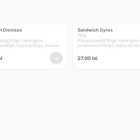
h Dionisus
Sandwich Gyros
290
g
ască(100gr), carne gyros
Pită grecească(100gr), carne gyros
ixt(80gr), cașcaval(50gr), maioneză
pui/porc/mixt(100gr), castraveți mur
0gr)
ceapă(15gr), salată verde, sos pica
+
i
27.00
lei