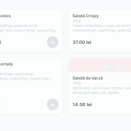
hodos
Salată Crispy
450
g
e(60gr), piept de pui la
Salată verde(50gr), crispy de pui(12
r), roșii cherry(120gr), rucola(20gr),
telemea(20gr), roșii(100gr), ardei(20
, parmezan(10gr), dresingul
crutoane(20gr), sos maioneză de ca
)
+
i
37.00
lei
S
sortată
e(20gr), roșii(240gr),
Salată de Varză
50gr), ardei(20gr), ceapă(15gr),
r), lămâie, dressing ulei de măsline
250
g
Varză albă, varză roșie, morcov, sal
dressingul casei, ulei, lămâie
+
i
14.00
lei