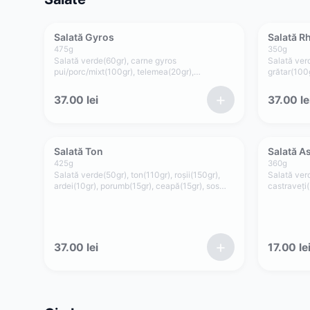
Salată Gyros
Salată R
475
g
350
g
Salată verde(60gr), carne gyros
Salată verd
pui/porc/mixt(100gr), telemea(20gr),
grătar(100g
roșii(180gr), ardei(20gr), crutoane(20gr), sos
rodii(25gr)
picant(75gr)
casei(30gr
+
37.00
lei
37.00
le
Salată Ton
Salată A
425
g
360
g
Salată verde(50gr), ton(110gr), roșii(150gr),
Salată verd
ardei(10gr), porumb(15gr), ceapă(15gr), sos
castraveți(
maioneză de casă cu usturoi(75gr)
măsline(15g
și oregano
+
37.00
lei
17.00
le