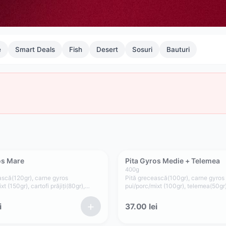
e
Smart Deals
Fish
Desert
Sosuri
Bauturi
os Mare
Pita Gyros Medie + Telemea
400
g
ască(120gr), carne gyros
Pită grecească(100gr), carne gyros
xt (150gr), cartofi prăjiți(80gr),
pui/porc/mixt (100gr), telemea(50gr)
, ceapă(15gr), sos tzatziki(75gr)
prăjiți(50gr), roșii(35gr), ceapă(15gr)
verde, maioneză de casă cu usturoi
+
i
37.00
lei