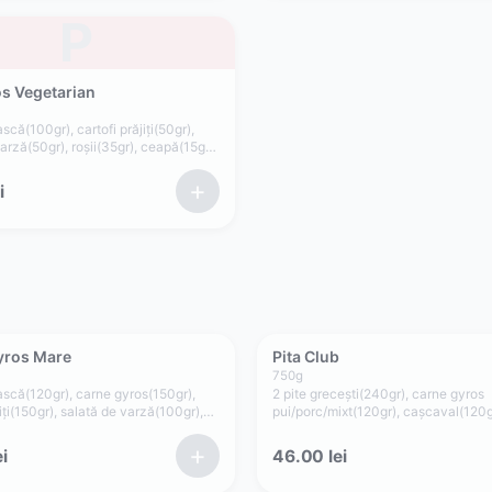
P
os Vegetarian
scă(100gr), cartofi prăjiți(50gr),
arză(50gr), roșii(35gr), ceapă(15gr),
de, ketchup(50gr)
+
i
yros Mare
Pita Club
750
g
ască(120gr), carne gyros(150gr),
2 pite grecești(240gr), carne gyros
jiți(150gr), salată de varză(100gr),
pui/porc/mixt(120gr), cașcaval(120gr
, ceapă(15gr), sos tzatziki(75gr), sos
prăjiți(120gr), sos maioneză de cas
e casă cu usturoi(75gr)
usturoi(75gr + separat 75gr)
+
i
46.00
lei