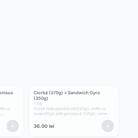
onisus
Ciorbă (370g) + Sandwich Gyro
(350g)
720
g
flă cu
Ciorbă rădăuțeană/burtă(320gr), chiflă cu
,
susan(50gr), pită grecească (100gr), carne
gyros pui/porc/mixt(80gr), castraveți
tală(50gr)
murați(25gr), ceapă(15gr), salată verde, sos
+
+
36.00
lei
picant (50gr)