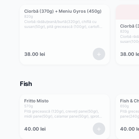
Ciorbă (370g) + Meniu Gyros (450g)
820
g
Ciorbă rădăuțeană/burtă(320gr), chiflă cu
Ciorbă (
susan(50gr), pită grecească (100gr), cartofi
prăjiți(100gr), carne gyros pui/porc/mixt
820
g
(100gr), salată varză(60gr), roșii(35gr),
Ciorbă răd
ceapă(15gr), tzatziki (50gr)
susan(100gr
pui(100gr),
ceapă(15gr
+
38.00
lei
38.00
le
usturoi(50g
Fish
Fritto Misto
Fish & C
570
g
650
g
Pită grecească (120gr), creveți pane(50gr),
Pită grecea
midii pane(50gr), calamar pane(50gr), șprot
pane(240gr)
pane(50gr), cartofi prăjiți(150gr), lămâie(50gr),
lămâie(50g
sos maioneza de casă cu usturoi(50gr), sos
usturoi(50g
+
40.00
lei
40.00
l
cocktail(50gr)