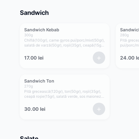
Sandwich
Sandwich Kebab
Sandwic
300
g
280
g
Chiflă(100gr), carne gyros pui/porc/mixt(50gr),
Pită grece
salată de varză(50gr), roșii(35gr), ceapă(15gr),
pui/porc/m
maioneză vegetală(25gr), ketchup(25gr)
vegetală(5
+
17.00
lei
24.00
le
Sandwich Ton
270
g
Pită grecească(120gr), ton(50gr), roșii(35gr),
ceapă roșie(15gr), salată verde, sos maioneză
de casă cu usturoi(50gr)
+
30.00
lei
Salate