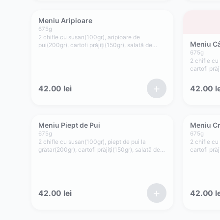
Meniu Aripioare
675
g
2 chifle cu susan(100gr), aripioare de
Meniu Câ
pui(200gr), cartofi prăjiți(150gr), salată de
varză(100gr), roșii(35gr), ceapă(15gr), sos
675
g
picant(75gr)
2 chifle cu
cartofi pră
roșii(35gr)
+
42.00
lei
42.00
le
Meniu Piept de Pui
Meniu Cr
675
g
675
g
2 chifle cu susan(100gr), piept de pui la
2 chifle cu
grătar(200gr), cartofi prăjiți(150gr), salată de
cartofi pră
varză(100gr), roșii(35gr), ceapă(15gr), sos
roșii(35gr
cocktail(40gr), sos maioneză de casă cu
cu usturoi(
usturoi(40gr)
+
42.00
lei
42.00
le