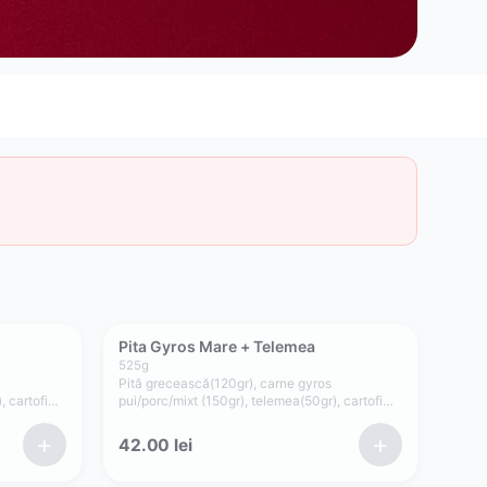
Pita Gyros Mare + Telemea
525
g
Pită grecească(120gr), carne gyros
, cartofi
pui/porc/mixt (150gr), telemea(50gr), cartofi
, salată
prăjiți(80gr), roșii(35gr), ceapă(15gr), salată
(50gr)
verde, maioneză de casă cu usturoi(75gr)
+
+
42.00
lei