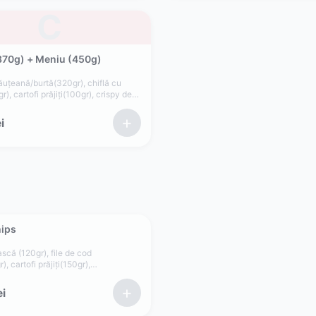
C
370g) + Meniu (450g)
ăuțeană/burtă(320gr), chiflă cu
), cartofi prăjiți(100gr), crispy de
 salată varză(60gr), roșii(35gr),
), maioneză de casă cu
+
i
r)
hips
scă (120gr), file de cod
, cartofi prăjiți(150gr),
r), sos maioneza de casă cu
r), sos cocktail(50gr)
+
ei