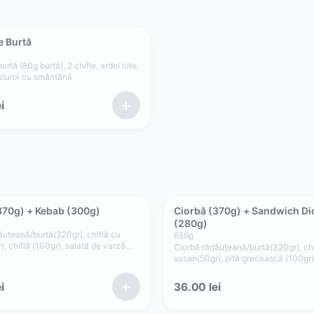
e Burtă
urtă (80g burtă), 2 chifle, ardei iute,
sturoi cu smântână
+
i
370g) + Kebab (300g)
Ciorbă (370g) + Sandwich Di
(280g)
ăuțeană/burtă(320gr), chiflă cu
650
g
, chiflă (100gr), salată de varză
Ciorbă rădăuțeană/burtă(320gr), chi
ofi prăjiți (50gr), roșii(35gr),
susan(50gr), pită grecească (100gr)
), maioneză vegetală (25gr),
cașcaval(50gr), carne gyros
5gr)
pui/porc/mixt(80gr), maioneză vege
+
i
36.00
lei