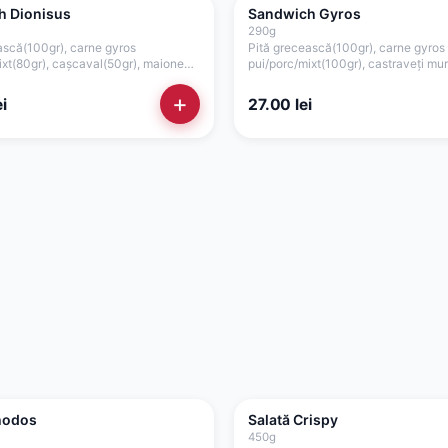
h Dionisus
Sandwich Gyros
290
g
ască(100gr), carne gyros
Pită grecească(100gr), carne gyros
ixt(80gr), cașcaval(50gr), maioneză
pui/porc/mixt(100gr), castraveți mur
0gr)
ceapă(15gr), salată verde, sos pica
+
i
27.00
lei
hodos
Salată Crispy
450
g