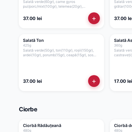
Salată verde(60gr), carne gyros
Salată verd
pui/porc/mixt(100gr), telemea(20gr),
grătar(100g
roșii(180gr), ardei(20gr), crutoane(20gr), sos
rodii(25gr)
picant(75gr)
casei(30gr
+
37.00
lei
37.00
le
Salată Ton
Salată A
425
g
360
g
Salată verde(50gr), ton(110gr), roșii(150gr),
Salată verd
ardei(10gr), porumb(15gr), ceapă(15gr), sos
castraveți(
maioneză de casă cu usturoi(75gr)
măsline(15g
și oregano
+
37.00
lei
17.00
le
Ciorbe
Ciorbă Rădăuțeană
Ciorbă d
480
g
480
g