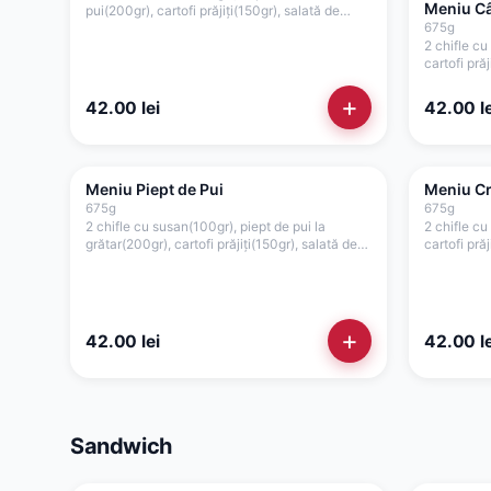
Meniu Câ
pui(200gr), cartofi prăjiți(150gr), salată de
varză(100gr), roșii(35gr), ceapă(15gr), sos
675
g
picant(75gr)
2 chifle cu
cartofi pră
roșii(35gr)
+
42.00
lei
42.00
le
Meniu Piept de Pui
Meniu Cr
675
g
675
g
2 chifle cu susan(100gr), piept de pui la
2 chifle cu
grătar(200gr), cartofi prăjiți(150gr), salată de
cartofi pră
varză(100gr), roșii(35gr), ceapă(15gr), sos
roșii(35gr
cocktail(40gr), sos maioneză de casă cu
cu usturoi(
usturoi(40gr)
+
42.00
lei
42.00
le
Sandwich