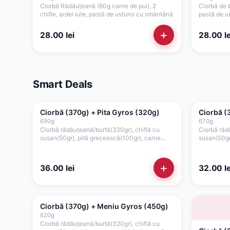
Ciorbă Rădăuțeană (80g carne de pui), 2
Ciorbă de b
chifle, ardei iute, pastă de usturoi cu smântână
pastă de u
+
28.00
lei
28.00
le
Smart Deals
Ciorbă (370g) + Pita Gyros (320g)
Ciorbă (
690
g
670
g
Ciorbă rădăuțeană/burtă(320gr), chiflă cu
Ciorbă răd
susan(50gr), pită grecească(100gr), carne
susan(50gr)
gyros pui/porc/mixt (80gr), cartofi prăjiți(50gr),
(50gr), cart
roșii(35gr), ceapă(15gr), tzatziki(50gr)
ceapă(15gr
ketchup (2
+
36.00
lei
32.00
le
Ciorbă (370g) + Meniu Gyros (450g)
820
g
Ciorbă rădăuțeană/burtă(320gr), chiflă cu