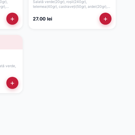
0gr),
Salată verde(20gr), roșii(240gr),
gr),
telemea(40gr), castraveți(50gr), ardei(20gr),
să(75gr)
ceapă(15gr), măsline(15gr), lămâie, dressing
ulei de măsline și oregano
+
+
27.00
lei
ată verde,
+