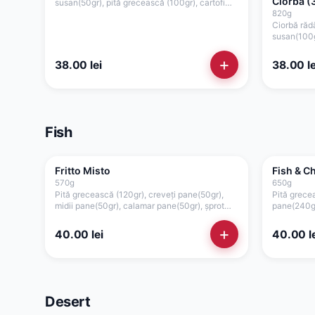
Ciorbă (
susan(50gr), pită grecească (100gr), cartofi
prăjiți(100gr), carne gyros pui/porc/mixt
820
g
(100gr), salată varză(60gr), roșii(35gr),
Ciorbă răd
ceapă(15gr), tzatziki (50gr)
susan(100gr
pui(100gr),
ceapă(15gr
+
38.00
lei
38.00
le
usturoi(50g
Fish
Fritto Misto
Fish & C
570
g
650
g
Pită grecească (120gr), creveți pane(50gr),
Pită grecea
midii pane(50gr), calamar pane(50gr), șprot
pane(240gr)
pane(50gr), cartofi prăjiți(150gr), lămâie(50gr),
lămâie(50g
sos maioneza de casă cu usturoi(50gr), sos
usturoi(50g
+
40.00
lei
40.00
l
cocktail(50gr)
Desert