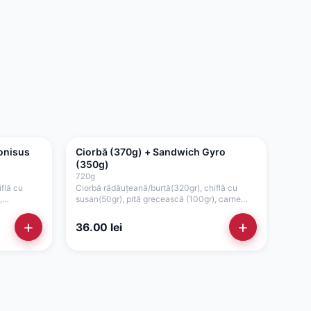
onisus
Ciorbă (370g) + Sandwich Gyro
(350g)
720
g
flă cu
Ciorbă rădăuțeană/burtă(320gr), chiflă cu
,
susan(50gr), pită grecească (100gr), carne
gyros pui/porc/mixt(80gr), castraveți
tală(50gr)
murați(25gr), ceapă(15gr), salată verde, sos
+
+
36.00
lei
picant (50gr)