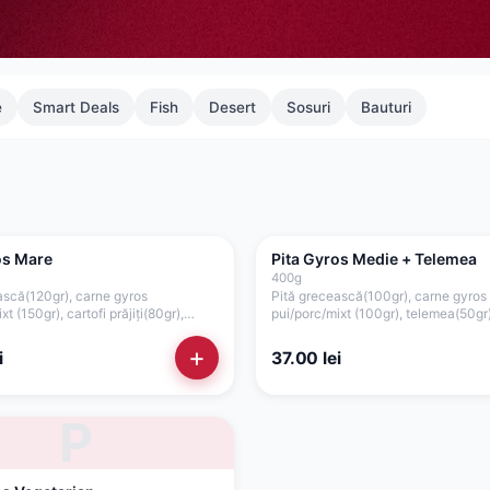
e
Smart Deals
Fish
Desert
Sosuri
Bauturi
os Mare
Pita Gyros Medie + Telemea
400
g
ască(120gr), carne gyros
Pită grecească(100gr), carne gyros
xt (150gr), cartofi prăjiți(80gr),
pui/porc/mixt (100gr), telemea(50gr)
, ceapă(15gr), sos tzatziki(75gr)
prăjiți(50gr), roșii(35gr), ceapă(15gr)
verde, maioneză de casă cu usturoi
+
i
37.00
lei
P