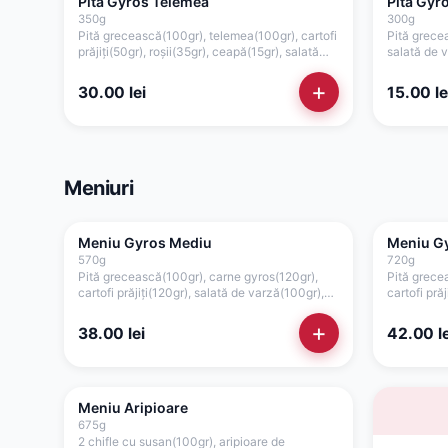
Pita Gyros Telemea
Pita Gyr
350
g
300
g
Pită grecească(100gr), telemea(100gr), cartofi
Pită grecea
prăjiți(50gr), roșii(35gr), ceapă(15gr), salată
salată de v
verde, maioneză de casă cu usturoi(50gr)
salată ver
+
30.00
lei
15.00
le
Meniuri
Meniu Gyros Mediu
Meniu G
570
g
720
g
Pită grecească(100gr), carne gyros(120gr),
Pită grece
cartofi prăjiți(120gr), salată de varză(100gr),
cartofi pră
roșii(35gr), ceapă(15gr), sos tzatziki(40gr), sos
roșii(35gr)
maioneza de casa (40gr)
maioneza d
+
38.00
lei
42.00
le
Meniu Aripioare
675
g
2 chifle cu susan(100gr), aripioare de