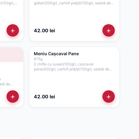
ă(100gr),
grătar(200gr), cartofi prăjiți(150gr), salată de
75gr)
varză(100gr), roșii(35gr), ceapă(15gr), sos
maioneză de casă cu usturoi(40gr), sos
cocktail(40gr)
+
+
42.00
lei
Meniu Cașcaval Pane
675
g
2 chifle cu susan(100gr), cașcaval
pane(200gr), cartofi prăjiți(150gr), salată de
varză(100gr), roșii(35gr), ceapă(15gr), sos
e
cocktail(40gr), sos maioneză de casă cu
lată de
usturoi(40gr)
r), sos
 sos
+
+
42.00
lei