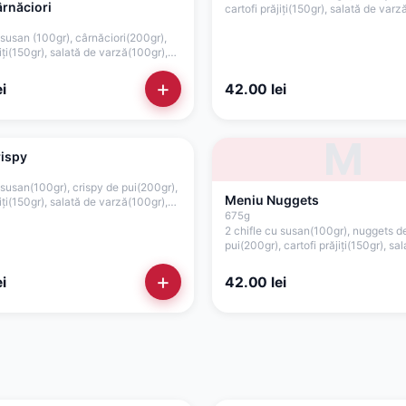
rnăciori
cartofi prăjiți(150gr), salată de varz
roșii(35gr), ceapă(15gr), sos picant(
 susan (100gr), cârnăciori(200gr),
jiți(150gr), salată de varză(100gr),
, ceapă(15gr), sos picant(75gr)
+
i
42.00
lei
M
ispy
 susan(100gr), crispy de pui(200gr),
Meniu Nuggets
jiți(150gr), salată de varză(100gr),
), ceapă(15gr), sos maioneză de casă
675
g
40gr), sos cocktail(40gr)
2 chifle cu susan(100gr), nuggets d
pui(200gr), cartofi prăjiți(150gr), sa
varză(100gr), roșii(35gr), ceapă(15g
maioneză de casă cu usturoi(40gr),
+
i
42.00
lei
cocktail(40gr)