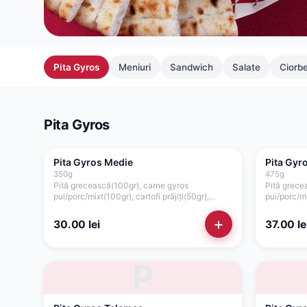
Pita Gyros
Meniuri
Sandwich
Salate
Ciorb
Pita Gyros
Pita Gyros Medie
Pita Gyr
350
g
475
g
Pită grecească(100gr), carne gyros
Pită grece
pui/porc/mixt(100gr), cartofi prăjiți(50gr),
pui/porc/mi
roșii(35gr), ceapă(15gr), sos tzatziki(50gr)
roșii(35gr)
+
30.00
lei
37.00
le
P