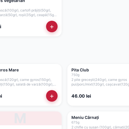
os Vegetarian
scă(100gr), cartofi prăjiți(50gr),
arză(50gr), roșii(35gr), ceapă(15gr),
de, ketchup(50gr)
+
i
yros Mare
Pita Club
750
g
ască(120gr), carne gyros(150gr),
2 pite grecești(240gr), carne gyros
jiți(150gr), salată de varză(100gr),
pui/porc/mixt(120gr), cașcaval(120gr
, ceapă(15gr), sos tzatziki(75gr), sos
prăjiți(120gr), sos maioneză de cas
e casă cu usturoi(75gr)
usturoi(75gr + separat 75gr)
+
i
46.00
lei
M
Meniu Cârnați
675
g
2 chifle cu susan (100gr), cârnați(2