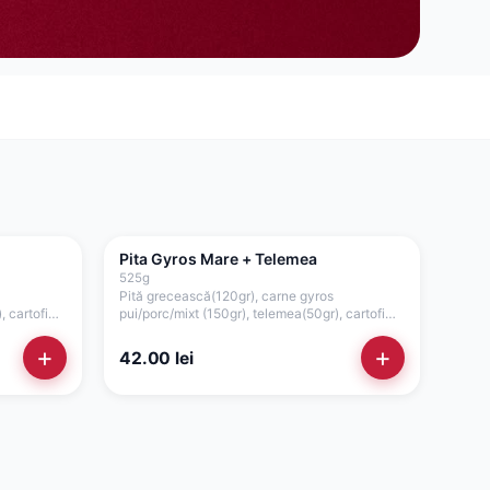
Pita Gyros Mare + Telemea
525
g
Pită grecească(120gr), carne gyros
, cartofi
pui/porc/mixt (150gr), telemea(50gr), cartofi
, salată
prăjiți(80gr), roșii(35gr), ceapă(15gr), salată
(50gr)
verde, maioneză de casă cu usturoi(75gr)
+
+
42.00
lei