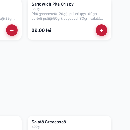
Sandwich Pita Crispy
350
g
Pită grecească(120gr), pui crispy(100gr),
ați(25gr),
cartofi prăjiți(50gr), cașcaval(30gr), salată
nt(50gr)
verde, sos maioneză de casă cu usturoi(50gr)
+
+
29.00
lei
Salată Grecească
400
g