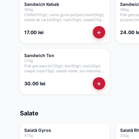
Sandwich Kebab
Sandwic
300
g
280
g
Chiflă(100gr), carne gyros pui/porc/mixt(50gr),
Pită grece
salată de varză(50gr), roșii(35gr), ceapă(15gr),
pui/porc/m
maioneză vegetală(25gr), ketchup(25gr)
vegetală(5
+
17.00
lei
24.00
le
Sandwich Ton
270
g
Pită grecească(120gr), ton(50gr), roșii(35gr),
ceapă roșie(15gr), salată verde, sos maioneză
de casă cu usturoi(50gr)
+
30.00
lei
Salate
Salată Gyros
Salată R
475
g
350
g