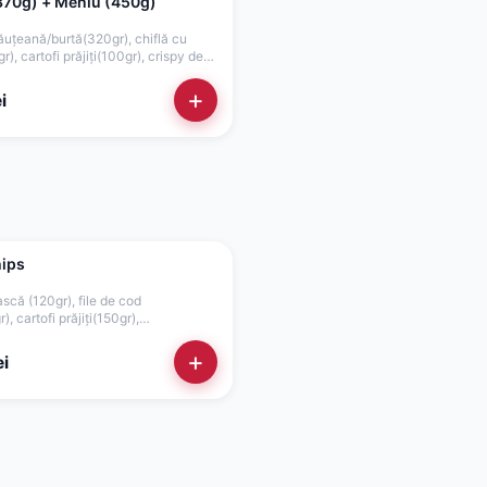
370g) + Meniu (450g)
ăuțeană/burtă(320gr), chiflă cu
), cartofi prăjiți(100gr), crispy de
 salată varză(60gr), roșii(35gr),
), maioneză de casă cu
+
i
r)
hips
scă (120gr), file de cod
, cartofi prăjiți(150gr),
r), sos maioneza de casă cu
r), sos cocktail(50gr)
+
ei