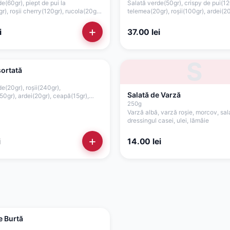
e(60gr), piept de pui la
Salată verde(50gr), crispy de pui(12
r), roșii cherry(120gr), rucola(20gr),
telemea(20gr), roșii(100gr), ardei(20
, parmezan(10gr), dresingul
crutoane(20gr), sos maioneză de ca
)
+
i
37.00
lei
S
sortată
e(20gr), roșii(240gr),
Salată de Varză
50gr), ardei(20gr), ceapă(15gr),
r), lămâie, dressing ulei de măsline
250
g
Varză albă, varză roșie, morcov, sal
dressingul casei, ulei, lămâie
+
i
14.00
lei
e Burtă