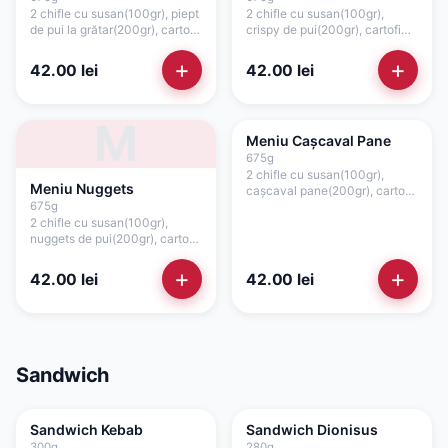
2 chifle cu susan(100gr), piept
2 chifle cu susan(100gr),
de pui la grătar(200gr), cartofi
crispy de pui(200gr), cartofi
prăjiți(150gr), salată de
prăjiți(150gr), salată de
varză(100gr), roșii(35gr),
varză(100gr), roșii(35gr),
+
+
42.00
lei
42.00
lei
ceapă(15gr), sos
ceapă(15gr), sos maioneză de
cocktail(40gr), sos maioneză
casă cu usturoi(40gr), sos
de casă cu usturoi(40gr)
cocktail(40gr)
M
Meniu Cașcaval Pane
675
g
2 chifle cu susan(100gr),
Meniu Nuggets
cașcaval pane(200gr), cartofi
675
g
prăjiți(150gr), salată de
2 chifle cu susan(100gr),
varză(100gr), roșii(35gr),
nuggets de pui(200gr), cartofi
ceapă(15gr), sos
prăjiți(150gr), salată de
cocktail(40gr), sos maioneză
varză(100gr), roșii(35gr),
de casă cu usturoi(40gr)
+
+
42.00
lei
42.00
lei
ceapă(15gr), sos maioneză de
casă cu usturoi(40gr), sos
cocktail(40gr)
Sandwich
Sandwich Kebab
Sandwich Dionisus
300
g
280
g