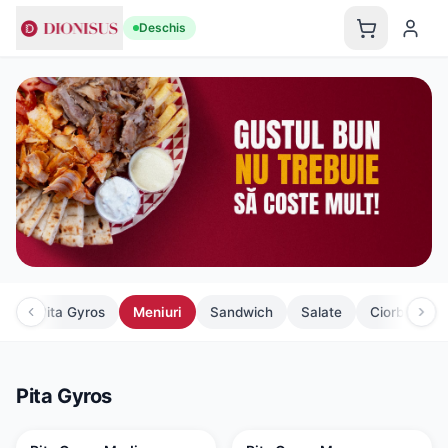
Deschis
Pita Gyros
Meniuri
Sandwich
Salate
Ciorbe
S
Pita Gyros