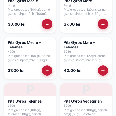
Pita Gyros Medie
Pita Gyros Mare
350
g
475
g
Pită grecească(100gr), carne
Pită grecească(120gr), carne
gyros pui/porc/mixt(100gr),
gyros pui/porc/mixt (150gr),
cartofi prăjiți(50gr), roșii(35gr),
cartofi prăjiți(80gr), roșii(35gr),
ceapă(15gr), sos tzatziki(50gr)
ceapă(15gr), sos tzatziki(75gr)
+
+
30.00
lei
37.00
lei
Pita Gyros Medie +
Pita Gyros Mare +
Telemea
Telemea
400
g
525
g
Pită grecească(100gr), carne
Pită grecească(120gr), carne
gyros pui/porc/mixt (100gr),
gyros pui/porc/mixt (150gr),
telemea(50gr), cartofi
telemea(50gr), cartofi
prăjiți(50gr), roșii(35gr),
prăjiți(80gr), roșii(35gr),
+
+
37.00
lei
42.00
lei
ceapă(15gr), salată verde,
ceapă(15gr), salată verde,
maioneză de casă cu
maioneză de casă cu
usturoi(50gr)
usturoi(75gr)
P
P
Pita Gyros Telemea
Pita Gyros Vegetarian
350
g
300
g
Pită grecească(100gr),
Pită grecească(100gr), cartofi
telemea(100gr), cartofi
prăjiți(50gr), salată de