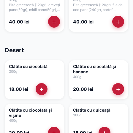
570
g
650
g
Pită grecească (120gr), creveți
Pită grecească (120gr), file de
pane(50gr), midii pane(50gr),
cod pane(240gr), cartofi
calamar pane(50gr), șprot
prăjiți(150gr), lămâie(50gr),
pane(50gr), cartofi
sos maioneza de casă cu
+
+
40.00
lei
40.00
lei
prăjiți(150gr), lămâie(50gr),
usturoi(50gr), sos
sos maioneza de casă cu
cocktail(50gr)
usturoi(50gr), sos
cocktail(50gr)
Desert
Clătite cu ciocolată
Clătite cu ciocolată și
banane
300
g
400
g
+
+
18.00
lei
20.00
lei
Clătite cu ciocolată și
Clătite cu dulceață
vișine
300
g
400
g
+
+
20.00
lei
18.00
lei