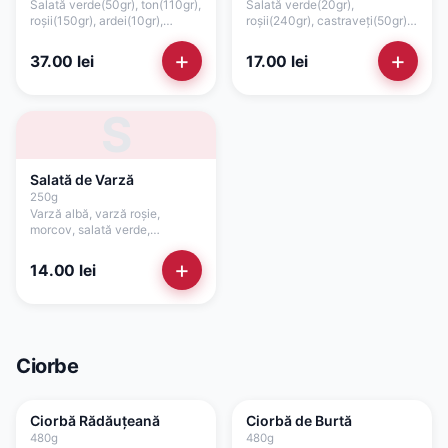
Salată verde(50gr), ton(110gr),
Salată verde(20gr),
roșii(150gr), ardei(10gr),
roșii(240gr), castraveți(50gr),
porumb(15gr), ceapă(15gr), sos
ardei(20gr), ceapă(15gr),
maioneză de casă cu
măsline(15gr), lămâie, dressing
+
+
37.00
lei
17.00
lei
usturoi(75gr)
ulei de măsline și oregano
S
Salată de Varză
250
g
Varză albă, varză roșie,
morcov, salată verde,
dressingul casei, ulei, lămâie
+
14.00
lei
Ciorbe
Ciorbă Rădăuțeană
Ciorbă de Burtă
480
g
480
g