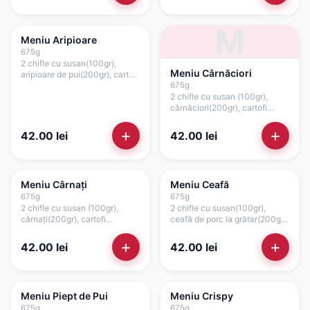
75gr)
casă cu usturoi(75gr + separat
75gr)
M
Meniu Aripioare
675
g
2 chifle cu susan(100gr),
Meniu Cârnăciori
aripioare de pui(200gr), cartofi
prăjiți(150gr), salată de
675
g
varză(100gr), roșii(35gr),
2 chifle cu susan (100gr),
ceapă(15gr), sos picant(75gr)
cârnăciori(200gr), cartofi
prăjiți(150gr), salată de
varză(100gr), roșii(35gr),
+
+
42.00
lei
42.00
lei
ceapă(15gr), sos picant(75gr)
Meniu Cârnați
Meniu Ceafă
675
g
675
g
2 chifle cu susan (100gr),
2 chifle cu susan(100gr),
cârnați(200gr), cartofi
ceafă de porc la grătar(200gr),
prăjiți(150gr), salată de
cartofi prăjiți(150gr), salată de
varză(100gr), roșii(35gr),
varză(100gr), roșii(35gr),
+
+
42.00
lei
42.00
lei
ceapă(15gr), sos picant(75gr)
ceapă(15gr), sos maioneză de
casă cu usturoi(40gr), sos
cocktail(40gr)
Meniu Piept de Pui
Meniu Crispy
675
g
675
g