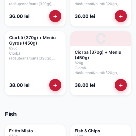
rădăuțeană/burtă(320gr),
rădăuțeană/burtă(320gr),
chiflă cu susan(50gr), pită
chiflă cu susan(50gr), pită
grecească (100gr),
grecească (100gr), carne
+
+
36.00
lei
36.00
lei
cașcaval(50gr), carne gyros
gyros pui/porc/mixt(80gr),
pui/porc/mixt(80gr), maioneză
castraveți murați(25gr),
vegetală(50gr)
ceapă(15gr), salată verde, sos
C
picant (50gr)
Ciorbă (370g) + Meniu
Gyros (450g)
820
g
Ciorbă (370g) + Meniu
Ciorbă
(450g)
rădăuțeană/burtă(320gr),
chiflă cu susan(50gr), pită
820
g
grecească (100gr), cartofi
Ciorbă
prăjiți(100gr), carne gyros
rădăuțeană/burtă(320gr),
pui/porc/mixt (100gr), salată
chiflă cu susan(100gr), cartofi
varză(60gr), roșii(35gr),
prăjiți(100gr), crispy de
+
+
38.00
lei
38.00
lei
ceapă(15gr), tzatziki (50gr)
pui(100gr), salată varză(60gr),
roșii(35gr), ceapă(15gr),
maioneză de casă cu
usturoi(50gr)
Fish
Fritto Misto
Fish & Chips