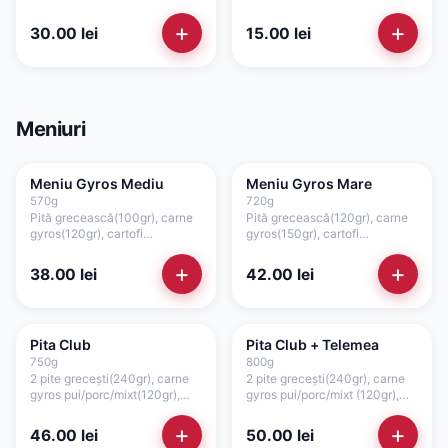
prăjiți(50gr), roșii(35gr),
varză(50gr), roșii(35gr),
ceapă(15gr), salată verde,
ceapă(15gr), salată verde,
+
+
30.00
lei
15.00
lei
maioneză de casă cu
ketchup(50gr)
usturoi(50gr)
Meniuri
Meniu Gyros Mediu
Meniu Gyros Mare
570
g
720
g
Pită grecească(100gr), carne
Pită grecească(120gr), carne
gyros(120gr), cartofi
gyros(150gr), cartofi
prăjiți(120gr), salată de
prăjiți(150gr), salată de
varză(100gr), roșii(35gr),
varză(100gr), roșii(35gr),
+
+
38.00
lei
42.00
lei
ceapă(15gr), sos
ceapă(15gr), sos
tzatziki(40gr), sos maioneza
tzatziki(75gr), sos maioneza
de casa (40gr)
de casă cu usturoi(75gr)
Pita Club
Pita Club + Telemea
750
g
800
g
2 pite grecești(240gr), carne
2 pite grecești(240gr), carne
gyros pui/porc/mixt(120gr),
gyros pui/porc/mixt (120gr),
cașcaval(120gr), cartofi
cașcaval(120gr),
prăjiți(120gr), sos maioneză de
telemea(50gr) cartofi
+
+
46.00
lei
50.00
lei
casă cu usturoi(75gr + separat
prăjiți(120gr), sos maioneză de