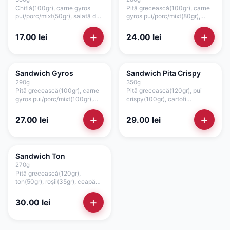
Chiflă(100gr), carne gyros
Pită grecească(100gr), carne
pui/porc/mixt(50gr), salată de
gyros pui/porc/mixt(80gr),
varză(50gr), roșii(35gr),
cașcaval(50gr), maioneză
ceapă(15gr), maioneză
vegetală(50gr)
+
+
17.00
lei
24.00
lei
vegetală(25gr), ketchup(25gr)
Sandwich Gyros
Sandwich Pita Crispy
290
g
350
g
Pită grecească(100gr), carne
Pită grecească(120gr), pui
gyros pui/porc/mixt(100gr),
crispy(100gr), cartofi
castraveți murați(25gr),
prăjiți(50gr), cașcaval(30gr),
ceapă(15gr), salată verde, sos
salată verde, sos maioneză de
+
+
27.00
lei
29.00
lei
picant(50gr)
casă cu usturoi(50gr)
Sandwich Ton
270
g
Pită grecească(120gr),
ton(50gr), roșii(35gr), ceapă
roșie(15gr), salată verde, sos
maioneză de casă cu
+
30.00
lei
usturoi(50gr)