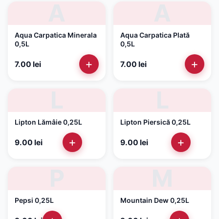
A
A
Aqua Carpatica Minerala
Aqua Carpatica Plată
0,5L
0,5L
+
+
7.00
lei
7.00
lei
L
L
Lipton Lămâie 0,25L
Lipton Piersică 0,25L
+
+
9.00
lei
9.00
lei
P
M
Pepsi 0,25L
Mountain Dew 0,25L