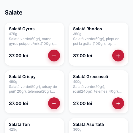
Salate
Salată Gyros
Salată Rhodos
475
g
350
g
Salată verde(60gr), carne
Salată verde(60gr), piept de
gyros pui/porc/mixt(100gr),
pui la grătar(100gr), roșii
telemea(20gr), roșii(180gr),
cherry(120gr), rucola(20gr),
ardei(20gr), crutoane(20gr),
rodii(25gr), parmezan(10gr),
+
+
37.00
lei
37.00
lei
sos picant(75gr)
dresingul casei(30gr)
Salată Crispy
Salată Grecească
450
g
400
g
Salată verde(50gr), crispy de
Salată verde(20gr),
pui(120gr), telemea(20gr),
roșii(240gr), telemea(40gr),
roșii(100gr), ardei(20gr),
castraveți(50gr), ardei(20gr),
crutoane(20gr), sos maioneză
ceapă(15gr), măsline(15gr),
+
+
37.00
lei
27.00
lei
de casă(75gr)
lămâie, dressing ulei de
măsline și oregano
Salată Ton
Salată Asortată
425
g
360
g